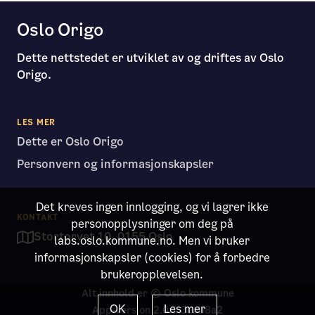
Oslo Origo
Dette nettstedet er utviklet av og driftes av Oslo
Origo.
LES MER
Dette er Oslo Origo
Personvern og informasjonskapsler
Det kreves ingen innlogging, og vi lagrer ikke
KONTAKT
personopplysninger om deg på
Stortorvet 10, 0155 Oslo
labs.oslo.kommune.no. Men vi bruker
informasjonskapsler (cookies) for å forbedre
brukeropplevelsen.
Alt innhold er © Oslo kommune
OK
Les mer
App-versjon
2.0.1.3eab8a2