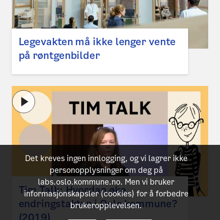
Legevakten må ikke lenger vente
på røntgenbilder
Det kreves ingen innlogging, og vi lagrer ikke
personopplysninger om deg på
labs.oslo.kommune.no. Men vi bruker
Tim Talk: Hvordan øke
informasjonskapsler (cookies) for å forbedre
endringstakten i Oslo kommune?
brukeropplevelsen.
(2019)