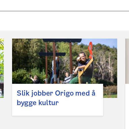
Slik jobber Origo med å
bygge kultur