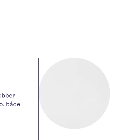
jobber
o, både