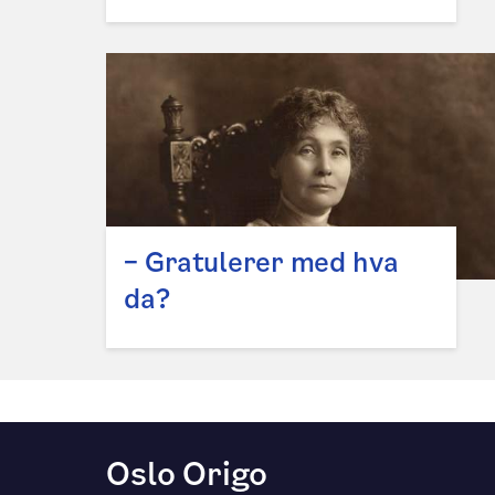
– Gratulerer med hva
da?
Oslo Origo