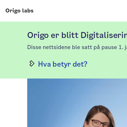
Hopp til innhold
Origo labs
Origo er blitt Digitaliser
Disse nettsidene ble satt på pause 1. 
Hva betyr det?