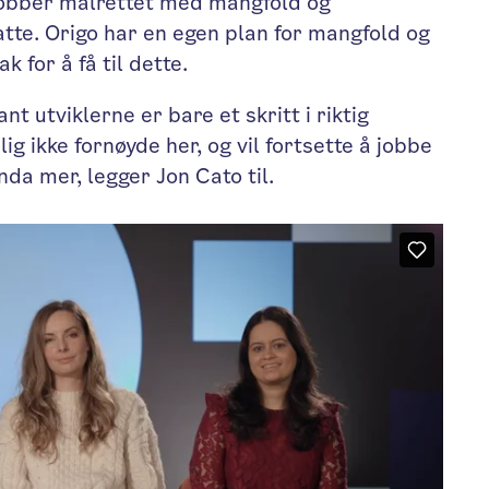
 jobber målrettet med mangfold og
tte. Origo har en egen plan for mangfold og
ak for å få til dette.
t utviklerne er bare et skritt i riktig
lig ikke fornøyde her, og vil fortsette å jobbe
nda mer, legger Jon Cato til.