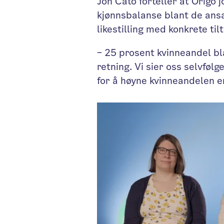
Jon Cato forteller at Origo
kjønnsbalanse blant de ansa
likestilling med konkrete tilt
– 25 prosent kvinneandel blan
retning. Vi sier oss selvfølge
for å høyne kvinneandelen e